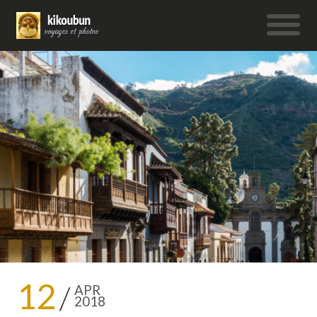
12
APR
2018