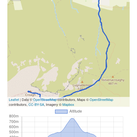
Leaflet
| Data ©
OpenStreetMap
contributors, Maps ©
OpenStreetMap
contributors,
CC-BY-SA
, Imagery ©
Mapbox