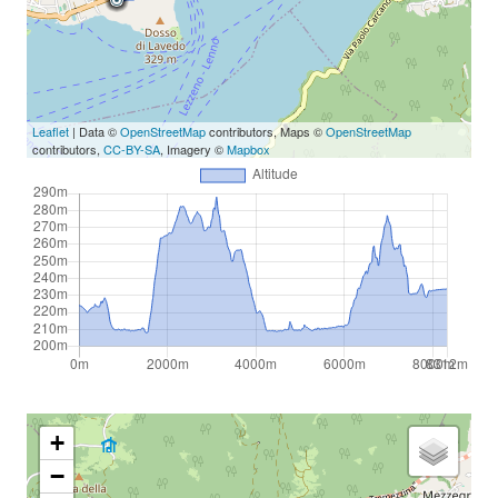
Leaflet
| Data ©
OpenStreetMap
contributors, Maps ©
OpenStreetMap
contributors,
CC-BY-SA
, Imagery ©
Mapbox
+
−