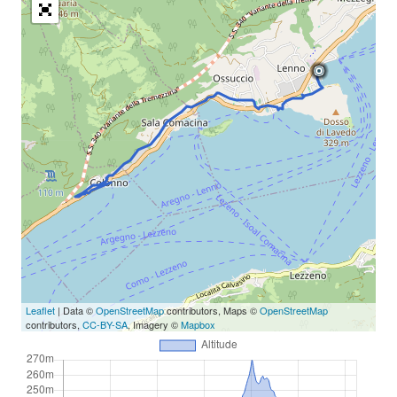
Leaflet
| Data ©
OpenStreetMap
contributors, Maps ©
OpenStreetMap
contributors,
CC-BY-SA
, Imagery ©
Mapbox