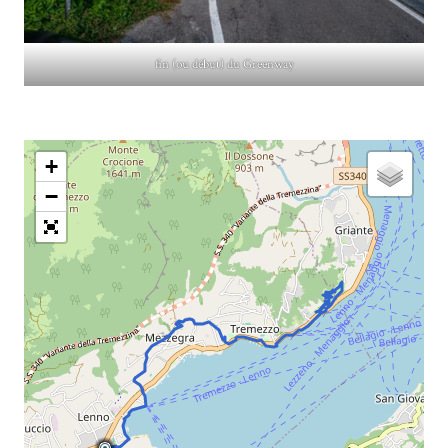
fin (ou début) du Greenway
+
−