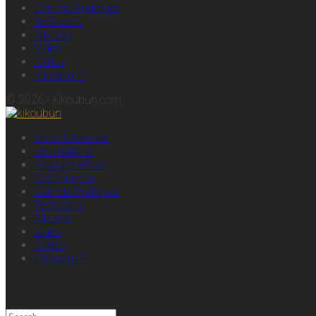
Carnets Pratiques
Tech Zone
Albums
Video
Cartes
Kikoubun?
© 2026 - kikoubun.com
Treks & Randos
Destinations
Voyages en van
Gastronomie
Carnets Pratiques
Tech Zone
Albums
Video
Cartes
Kikoubun?
recherche