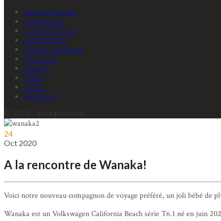
Treks & Randos
Destinations
Voyages en van
Gastronomie
Carnets Pratiques
Tech Zone
Albums
Video
Cartes
Kikoubun?
© 2026 - kikoubun.com
24
Oct
2020
A la rencontre de Wanaka!
Voici notre nouveau compagnon de voyage préféré, un joli bébé de plu
Wanaka est un Volkswagen California Beach série T6.1 né en juin 202