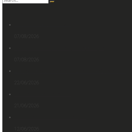
Quoi de neuf ?
Le chemin de Stevenson
07/08/2026
Le chemin de Stevenson, côté pratique
07/08/2026
Cartes et résumé de notre chemin de Stevenson
22/06/2026
Le chemin de Stevenson
21/06/2026
Saint-Jean-du-Gard — Alès (j12)
12/06/2026