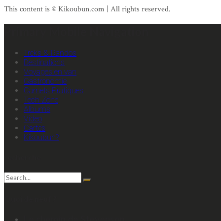
This content is © Kikoubun.com | All rights reserved.
Primary Mobile Navigation
Treks & Randos
Destinations
Voyages en van
Gastronomie
Carnets Pratiques
Tech Zone
Albums
Video
Cartes
Kikoubun?
recherche
Quoi de neuf ?
Le chemin de Stevenson