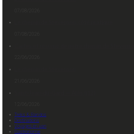
07/08/2026
Le chemin de Stevenson, côté pratique
07/08/2026
Cartes et résumé de notre chemin de Stevens
22/06/2026
Le chemin de Stevenson
21/06/2026
Saint-Jean-du-Gard — Alès (j12)
12/06/2026
Treks & Randos
Destinations
Voyages en van
Gastronomie