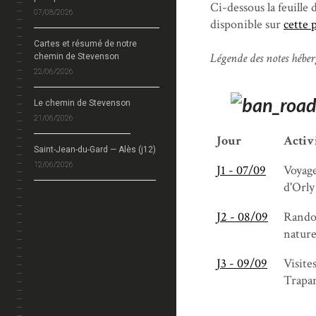
Ci-dessous la feuille
07/08/2026
disponible sur
cette 
Cartes et résumé de notre
Légende des notes héb
chemin de Stevenson
22/06/2026
Le chemin de Stevenson
21/06/2026
Jour
Activ
Saint-Jean-du-Gard — Alès (j12)
12/06/2026
J1 - 07/09
Voyage
d'Orly
J2 - 08/09
Randon
nature
J3 - 09/09
Visites
Trapan