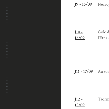
J9 - 15/09
Necrop
J10 -
Gole d
16/09
l'Etna
J11 - 17/09
Au so
J12 -
Taorm
18/09