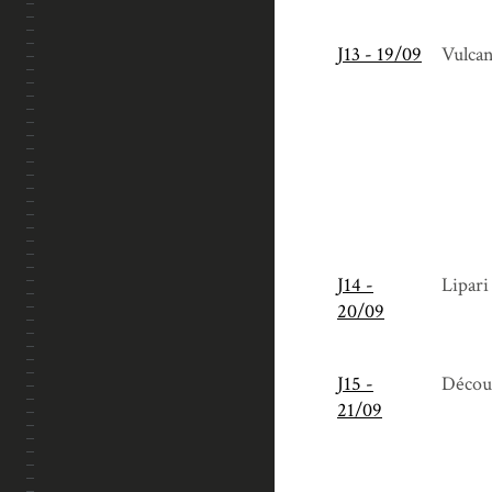
J13 - 19/09
Vulcan
J14 -
Lipari
20/09
J15 -
Décou
21/09