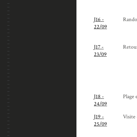
J16 -
Rando
22/09
J17 -
Retour
23/09
J18 -
Plage 
24/09
J19 -
Visite
25/09