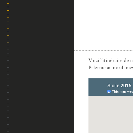
TREKS & RANDOS
Voici l’itinéraire de
Palerme au nord ouest
DESTINATIONS
VOYAGES EN VAN
GASTRONOMIE
CARNETS PRATIQUES
TECH ZONE