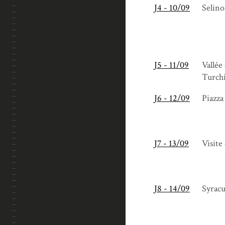
J4 - 10/09
Selino
J5 - 11/09
Vallée
Turchi
J6 - 12/09
Piazza
J7 - 13/09
Visite
J8 - 14/09
Syracu