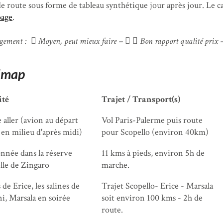
 de route sous forme de tableau synthétique jour après jour. Le ca
page
.
ergement :
Moyen, peut mieux faire –
Bon rapport qualité prix
ité
Trajet / Transport(s)
 aller (avion au départ
Vol Paris-Palerme puis route
 en milieu d'après midi)
pour Scopello (environ 40km)
née dans la réserve
11 kms à pieds, environ 5h de
lle de Zingaro
marche.
 de Erice, les salines de
Trajet Scopello- Erice - Marsala
i, Marsala en soirée
soit environ 100 kms - 2h de
route.