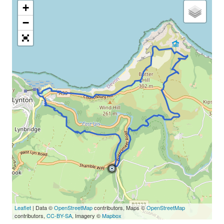
+
−
Leaflet
| Data ©
OpenStreetMap
contributors, Maps ©
OpenStreetMap
contributors,
CC-BY-SA
, Imagery ©
Mapbox