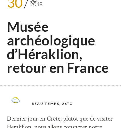
30
2018
Musée
archéologique
d’Héraklion,
retour en France
BEAU TEMPS, 26°C
Dernier jour en Crète, plutôt que de visiter
Heraklion, nous allons consacrer notre