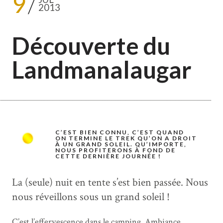
9
2013
Découverte du
Landmanalaugar
C’EST BIEN CONNU, C’EST QUAND
ON TERMINE LE TREK QU’ON A DROIT
À UN GRAND SOLEIL. QU’IMPORTE,
NOUS PROFITERONS À FOND DE
CETTE DERNIÈRE JOURNÉE !
La (seule) nuit en tente s’est bien passée. Nous
nous réveillons sous un grand soleil !
C’est l’effervescence dans le camping. Ambiance