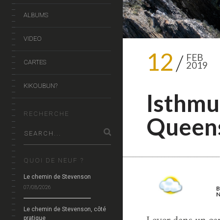
ALBUMS
VIDEO
12
FEB
CARTES
2019
KIKOUBUN?
Isthmu
RECHERCHE
Queen
QUOI DE NEUF ?
Le chemin de Stevenson
07/08/2026
Le chemin de Stevenson, côté
pratique