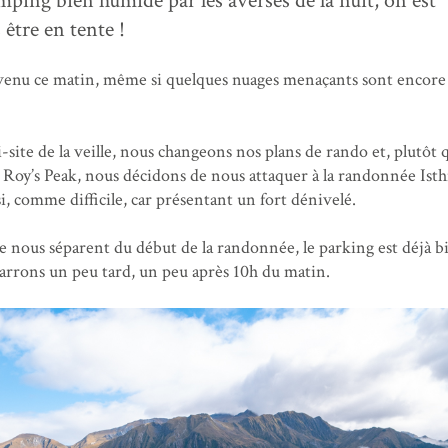
ping bien humide par les averses de la nuit, on est
être en tente !
venu ce matin, même si quelques nuages menaçants sont encore
i-site de la veille, nous changeons nos plans de rando et, plutôt 
re Roy’s Peak, nous décidons de nous attaquer à la randonnée Ist
ssi, comme difficile, car présentant un fort dénivelé.
e nous séparent du début de la randonnée, le parking est déjà b
arrons un peu tard, un peu après 10h du matin.