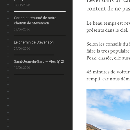
Lever dans un cam
07/08/2026
content de ne pas 
Cartes et résumé de notre
Le beau temps est re
chemin de Stevenson
présents dans le ciel.
22/06/2026
Le chemin de Stevenson
Selon les conseils du 
21/06/2026
faire la très populai
Peak, classée, elle au
Saint-Jean-du-Gard — Alès (j12)
12/06/2026
45 minutes de voitur
rempli, car nous dém