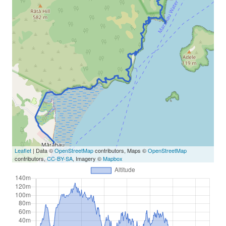
Leaflet
| Data ©
OpenStreetMap
contributors, Maps ©
OpenStreetMap
contributors,
CC-BY-SA
, Imagery ©
Mapbox