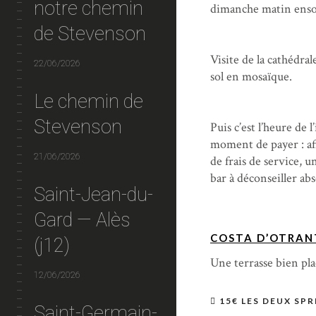
notre chemin
dimanche matin ensol
de Stevenson
Visite de la cathédr
22/06/2026
sol en mosaïque.
Le chemin de
Stevenson
Puis c’est l’heure de 
moment de payer : aff
21/06/2026
de frais de service, 
bar à déconseiller a
Saint-Jean-du-
Gard — Alès
COSTA D’OTRAN
(j12)
Une terrasse bien pla
12/06/2026
15€ LES DEUX SPR
Saint-Germain-