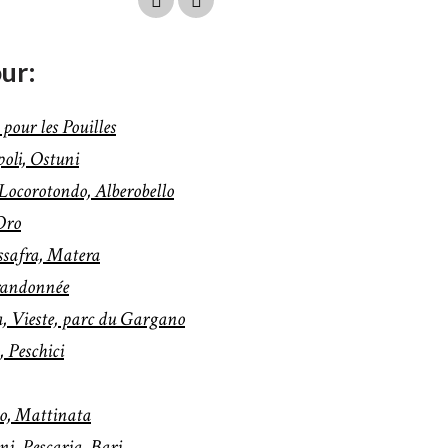
our:
pour les Pouilles
oli, Ostuni
Locorotondo, Alberobello
Oro
ssafra, Matera
 randonnée
, Vieste, parc du Gargano
 Peschici
o, Mattinata
i, Pescaria, Bari