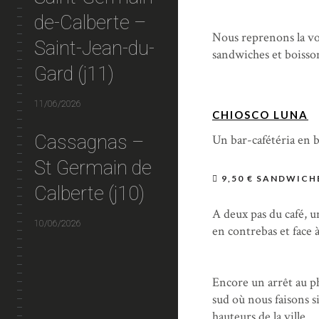
de-Calberte –
Nous reprenons la voi
Saint-Jean-du-
sandwiches et boisso
Gard (j11)
11/06/2026
CHIOSCO LUNA
Cassagnas –
Un bar-cafétéria en b
St Germain de
9,50 € SANDWICH
Calberte (j10)
A deux pas du café, 
10/06/2026
en contrebas et face
Encore un arrêt au ph
sud où nous faisons s
hauteurs de la ville.