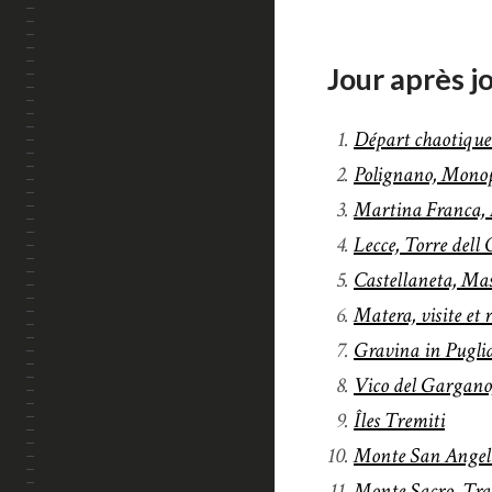
Jour après j
Départ chaotique 
Polignano, Monop
Martina Franca, 
Lecce, Torre dell 
Castellaneta, Ma
Matera, visite et
Gravina in Puglia
Vico del Gargano,
Îles Tremiti
Monte San Angel
Monte Sacro, Tran