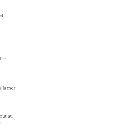
êt
pa.
s la mer
tout au
s