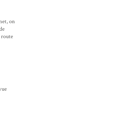
net, on
ade
 route
 vue