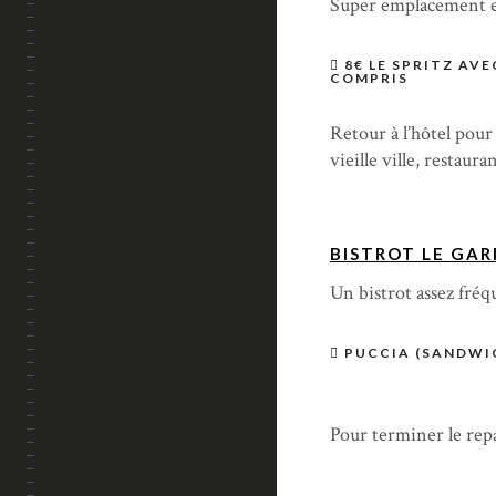
Super emplacement et
8€ LE SPRITZ AVE
COMPRIS
Retour à l’hôtel pour
vieille ville, restaura
BISTROT LE GAR
Un bistrot assez fré
PUCCIA (SANDWICH
Pour terminer le repas