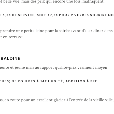
 belle vue, mais des prix qui encore une fois, matraquent.
C 1,5€ DE SERVICE, SOIT 17,5€ POUR 2 VERRES SOURIRE N
 prendre une petite laine pour la soirée avant d’aller dîner dans 
nt en terrasse.
IBALDINE
quenté et jeune mais au rapport qualité-prix vraiment moyen.
ES) DE POULPES À 14€ L’UNITÉ, ADDITION À 39€
, en route pour un excellent glacier à l’entrée de la vieille ville.