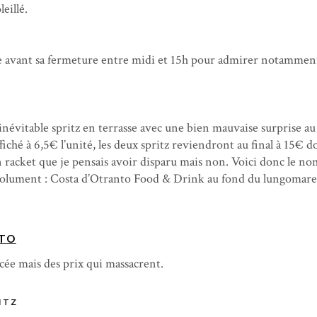
eillé.
ale avant sa fermeture entre midi et 15h pour admirer notammen
l’inévitable spritz en terrasse avec une bien mauvaise surprise au
iché à 6,5€ l’unité, les deux spritz reviendront au final à 15€ 
un racket que je pensais avoir disparu mais non. Voici donc le n
bsolument : Costa d’Otranto Food & Drink au fond du lungomare
TO
cée mais des prix qui massacrent.
ITZ