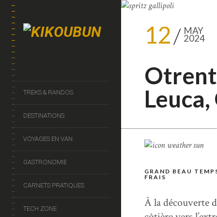
12
MAY
2024
Otrent
Leuca, 
TREKS & RANDOS
DESTINATIONS
VOYAGES EN VAN
GASTRONOMIE
GRAND BEAU TEMPS
FRAIS
CARNETS PRATIQUES
À la découverte d
TECH ZONE
côtière vers l’ext