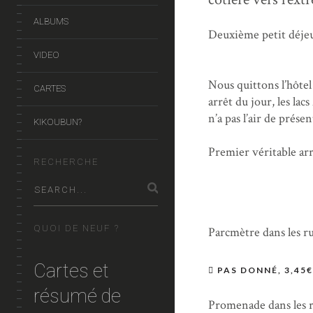
ALBUMS
Deuxième petit déjeu
VIDEO
Nous quittons l’hôte
CARTES
arrêt du jour, les la
n’a pas l’air de prése
KIKOUBUN?
Premier véritable arr
RECHERCHE
QUOI DE NEUF ?
Parcmètre dans les r
Cartes et
PAS DONNÉ, 3,45€
résumé de
Promenade dans les r