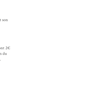
t son
dont 2€
om du
.