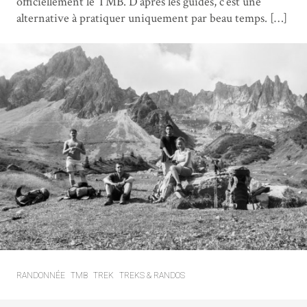
officiellement le TMB. D’après les guides, c’est une
alternative à pratiquer uniquement par beau temps. […]
RANDONNÉE
TMB
TREK
TREKS & RANDOS