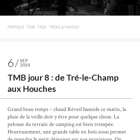
PRATIQUE
TMB
TREK
TREKS & RANDOS
6
SEP
2014
TMB jour 8 : de Tré-le-Champ
aux Houches
Grand beau temps – chaud Réveil humide ce matin, la
pluie de la veille doit y être pour quelque chose. La
pelouse du terrain de camping est bien trempée.
Heureusement, une grande table en bois nous permet
de prendre le petit déjeuner sur nos provisions. On