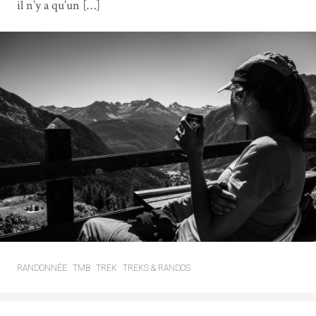
il n’y a qu’un […]
RANDONNÉE
TMB
TREK
TREKS & RANDOS