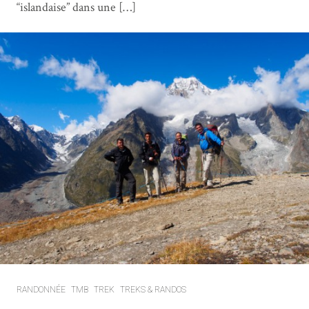
“islandaise” dans une […]
RANDONNÉE
TMB
TREK
TREKS & RANDOS