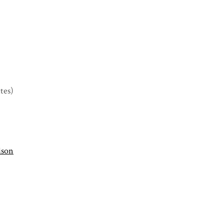
tes)
ison