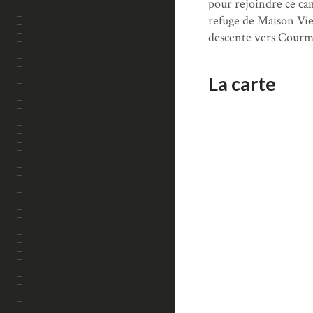
pour rejoindre ce camp
refuge de Maison Vieil
descente vers Courma
La carte