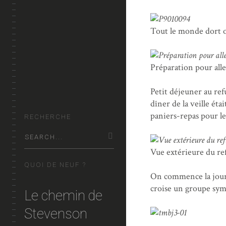
ALBUMS
Tout le monde dort o
VIDEO
CARTES
Préparation pour alle
KIKOUBUN?
Petit déjeuner au refu
dîner de la veille ét
paniers-repas pour l
RECHERCHE
Vue extérieure du re
QUOI DE NEUF ?
On commence la jour
croise un groupe sym
Le chemin de
Stevenson