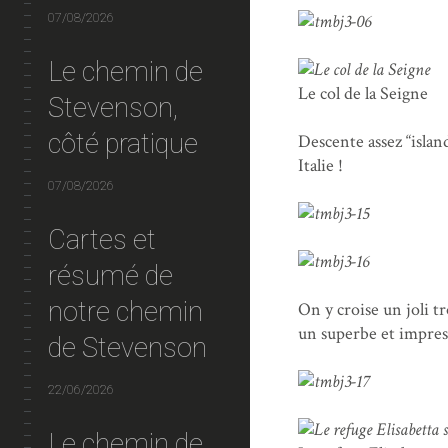
07/08/2026
Le chemin de
Le col de la Seigne
Stevenson,
côté pratique
Descente assez “islan
Italie !
07/08/2026
Cartes et
résumé de
notre chemin
On y croise un joli 
un superbe et impres
de Stevenson
22/06/2026
Le chemin de