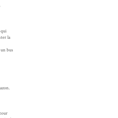
s
 qui
ter la
 un bus
gazon.
étour