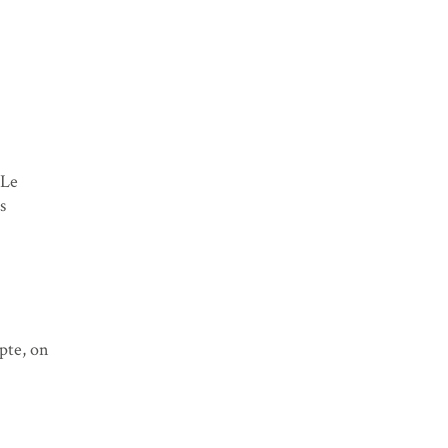
Boerne
TMB jour 8 : de Tré-le-Champ aux
Houches
Le TMB côté pratique
 Le
s
pte, on