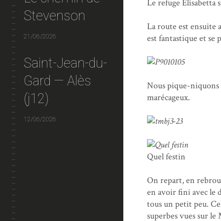
Le refuge Elisabetta s
Stevenson
La route est ensuite 
21/06/2026
est fantastique et se 
Saint-Jean-du-
Gard — Alès
Nous pique-niquons ju
(j12)
marécageux.
12/06/2026
Quel festin
On repart, en rebro
en avoir fini avec le
tous un petit peu. Ce
superbes vues sur le