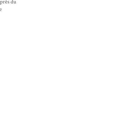
 près du
e