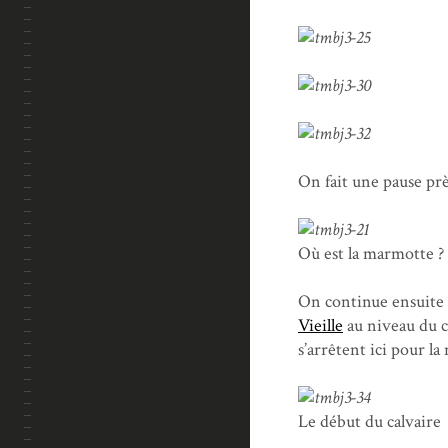
On fait une pause prè
Où est la marmotte ?
On continue ensuite 
Vieille
au niveau du c
s’arrêtent ici pour la
Le début du calvaire