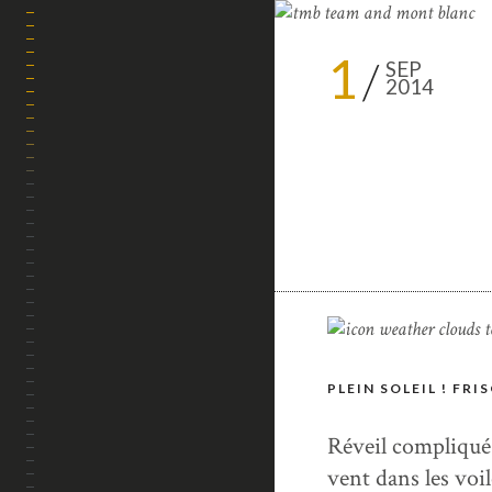
1
SEP
2014
TREKS & RANDOS
DESTINATIONS
VOYAGES EN VAN
GASTRONOMIE
PLEIN SOLEIL ! FR
CARNETS PRATIQUES
Réveil compliqué
vent dans les voil
TECH ZONE