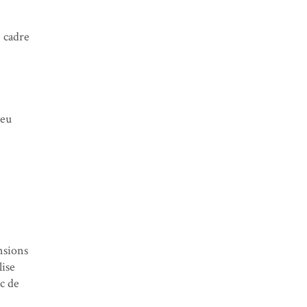
e cadre
peu
nsions
lise
ec de