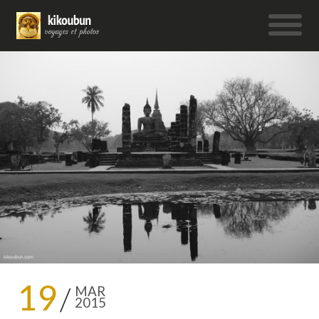
19
MAR
2015