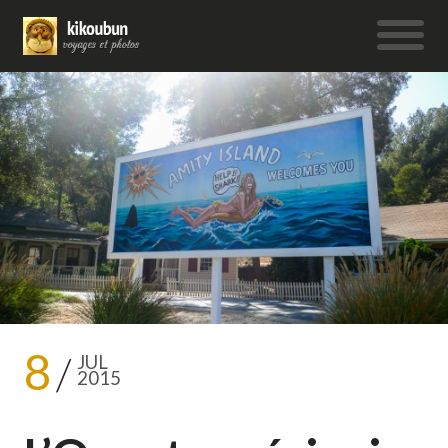
8
JUL
2015