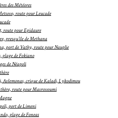
ères des Météores
etsovo, route pour Leucade
eucade
t, route pour Epidaure
re, presqu’île de Methana
a, port de Vathy, route pour Nauplie
, plage de Fokiano
ges de Néapoli
thère
li, Avlemonas, crique de Kaladi, Lykodimou
ythère, route pour Mavrovoumi
 Magne
oli, port de Limeni
ando, plage de Foneas