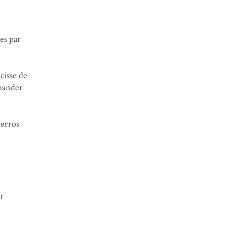
es par
cisse de
emander
ierros
ôt