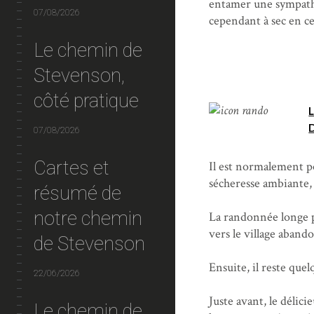
entamer une sympath
07/08/2026
cependant à sec en ce
Le chemin de
Stevenson,
côté pratique
07/08/2026
Cartes et
Il est normalement po
sécheresse ambiante,
résumé de
notre chemin
La randonnée longe p
vers le village aban
de Stevenson
Ensuite, il reste que
22/06/2026
Juste avant, le délic
Le chemin de