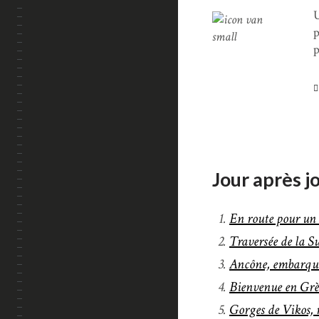
U
p
p
Jour après j
En route pour un l
Traversée de la Sui
Ancône, embarqu
Bienvenue en Grèc
Gorges de Vikos, 