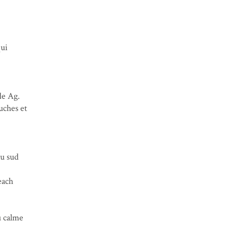
qui
de Ag.
uches et
au sud
each
u calme