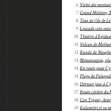
Visite des monast
Grand Météore, M
Tour de l’île de L
Leucade cote oues
Théâtre d’Epidau
Volcan de Methan
Rando de Nauplie
Monenvassia, pla
En route pour Cy
Plage de Paleopo
Dernier jour à C
Route côtière du
Cap Tigani, Areop
Kalamitsi et sa r