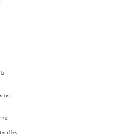
e
Route côtière du Magne
Cap Tigani, Areopoli, port de Limeni
Kalamitsi et sa rando, plage de
Foneas
Plage de Kalamitsi
Plage de Delfinia, route pour Olympie
N
Site d’Olympie, route pour Patras
Superfast Ferry vers Ancône
 la
Traversée de la Suisse et retour en
France
onter
ing.
tend les