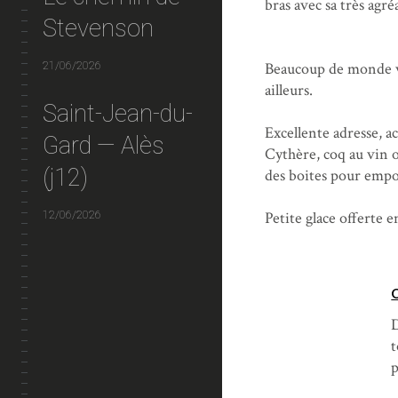
bras avec sa très agré
Stevenson
21/06/2026
Beaucoup de monde ve
ailleurs.
Saint-Jean-du-
Excellente adresse, ac
Gard — Alès
Cythère, coq au vin 
(j12)
des boites pour empor
12/06/2026
Petite glace offerte e
D
t
p