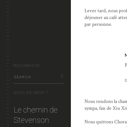
ALBUMS
Lever tard, nous prof
déjeuner au café atte
VIDEO
par personne.
CARTES
KIKOUBUN?
P
RECHERCHE
QUOI DE NEUF ?
Nous rendons la cham
sympa, fan de Xiu Xiu
Le chemin de
Stevenson
Nous quittons Chora