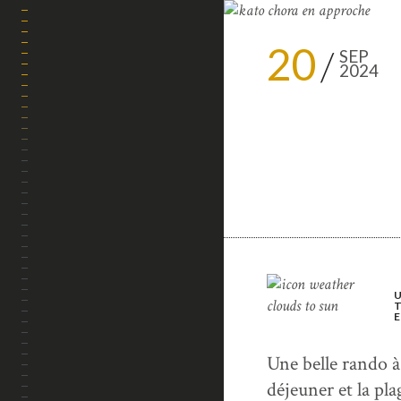
20
SEP
2024
TREKS & RANDOS
DESTINATIONS
VOYAGES EN VAN
GASTRONOMIE
CARNETS PRATIQUES
Une belle rando à
déjeuner et la pl
TECH ZONE