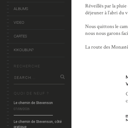
Réveillés par la pluie
ALBUMS
déjeuner à l’abri du 
VIDEO
Nous quittons le cam
nous nous garons faci
CARTES
La route des Monast
KIKOUBUN?
RECHERCHE
C
QUOI DE NEUF ?
c
Le chemin de Stevenson
07/08/2026
Le chemin de Stevenson, côté
pratique