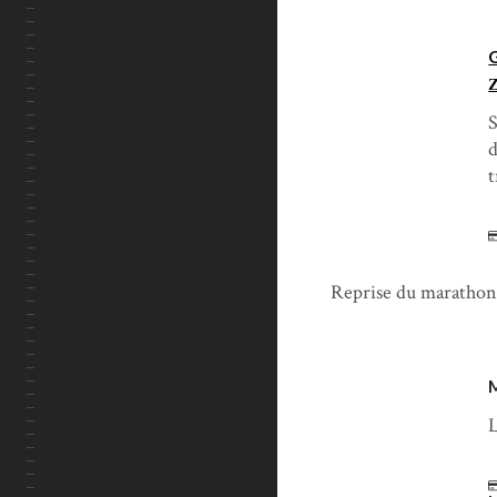
S
d
t
Reprise du marathon 
L