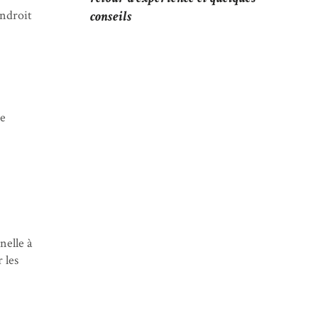
endroit
conseils
re
nelle à
 les