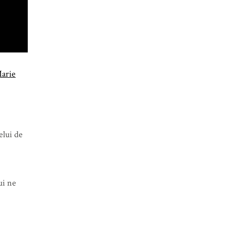
Marie
elui de
ui ne