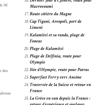
Dernier jour à Cythère, route pour
de 1€
Mavrovoumi
Route côtière du Magne
Cap Tigani, Areopoli, port de
Limeni
Kalamitsi et sa rando, plage de
Foneas
Plage de Kalamitsi
Plage de Delfinia, route pour
Olympie
Site d’Olympie, route pour Patras
e des
Superfast Ferry vers Ancône
Traversée de la Suisse et retour en
France
adresse
La Grèce en van depuis la France :
retour d’expérience et quelques