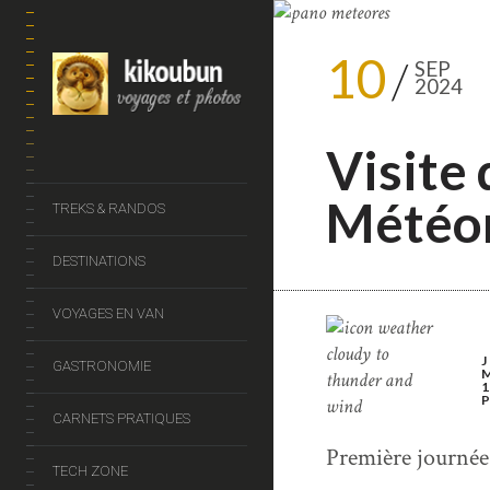
10
SEP
2024
Visite
Météo
TREKS & RANDOS
DESTINATIONS
VOYAGES EN VAN
GASTRONOMIE
CARNETS PRATIQUES
Première journée
TECH ZONE