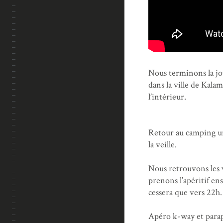
Nous terminons la jou
dans la ville de Kala
l’intérieur.
Retour au camping un
la veille.
Nous retrouvons les v
prenons l’apéritif en
cessera que vers 22h.
Apéro k-way et parapl