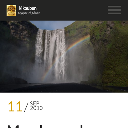
11
SEP
2010