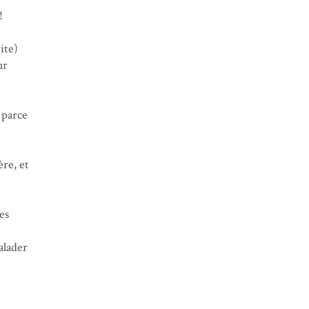
!
ite)
ur
é parce
re, et
es
alader