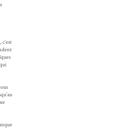
s
 c’est
endent
lques
 qui
nous
squ’au
que
manque