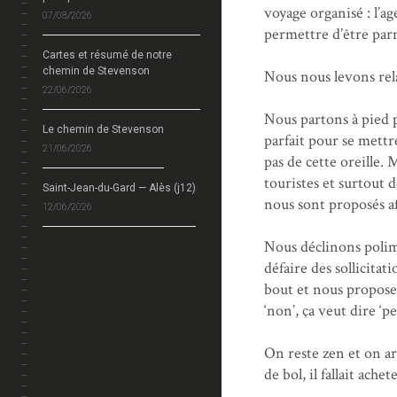
voyage organisé : l’a
07/08/2026
permettre d’être parmi
Cartes et résumé de notre
chemin de Stevenson
Nous nous levons rela
22/06/2026
Nous partons à pied p
Le chemin de Stevenson
parfait pour se mett
21/06/2026
pas de cette oreille.
touristes et surtout 
Saint-Jean-du-Gard — Alès (j12)
nous sont proposés af
12/06/2026
Nous déclinons polim
défaire des sollicitat
bout et nous propose
‘non’, ça veut dire ‘p
On reste zen et on ar
de bol, il fallait ach