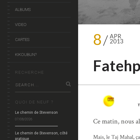
ALBUMS
VIDEO
8
APR
CARTES
2013
KIKOUBUN?
Fatehpu
RECHERCHE
QUOI DE NEUF ?
Le chemin de Stevenson
Ce matin, nous al
07/08/2026
Le chemin de Stevenson, côté
Mais, le Taj Mahal, ç
pratique