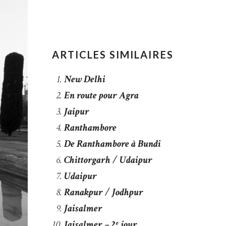
ARTICLES SIMILAIRES
New Delhi
En route pour Agra
Jaipur
Ranthambore
De Ranthambore à Bundi
Chittorgarh / Udaipur
Udaipur
Ranakpur / Jodhpur
Jaisalmer
Jaisalmer – 2ᵉ jour