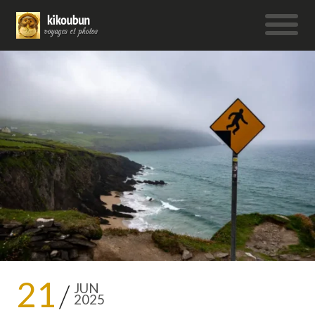
21
JUN
2025