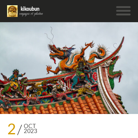
2
OCT
2023