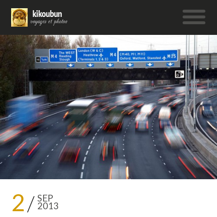
2
SEP
2013