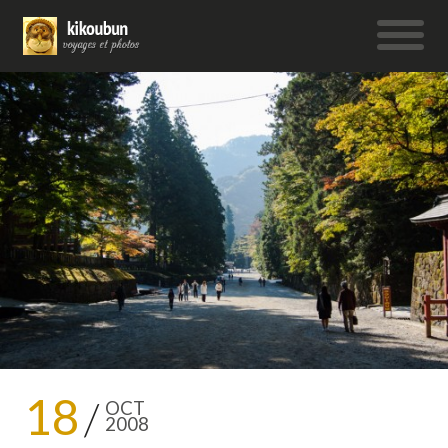
18
OCT
2008