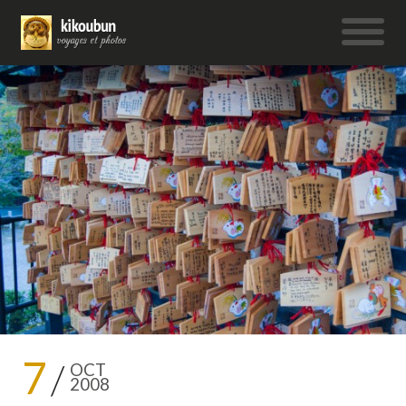
7
OCT
2008